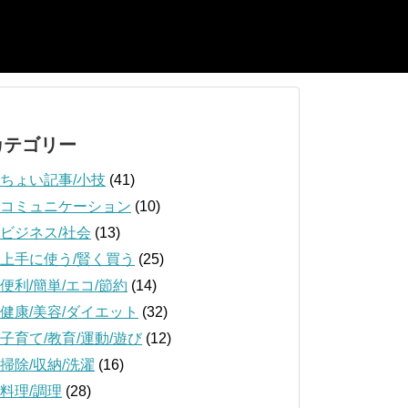
カテゴリー
ちょい記事/小技
(41)
コミュニケーション
(10)
ビジネス/社会
(13)
上手に使う/賢く買う
(25)
便利/簡単/エコ/節約
(14)
健康/美容/ダイエット
(32)
子育て/教育/運動/遊び
(12)
掃除/収納/洗濯
(16)
料理/調理
(28)