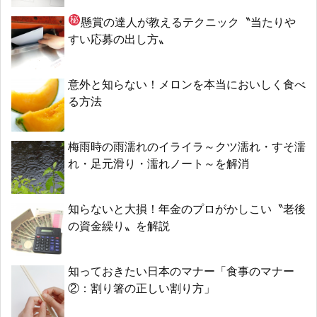
懸賞の達人が教える
テクニック〝当たりや
すい応募の出し方〟
意外と知らない！メロンを本当においしく食べ
る方法
梅雨時の雨濡れのイライラ～クツ濡れ・すそ濡
れ・足元滑り・濡れノート～を解消
知らないと大損！年金のプロがかしこい〝老後
の資金繰り〟を解説
知っておきたい日本のマナー「食事のマナー
②：割り箸の正しい割り方」