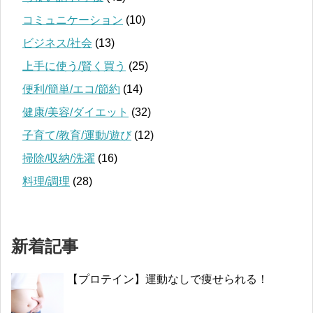
コミュニケーション
(10)
ビジネス/社会
(13)
上手に使う/賢く買う
(25)
便利/簡単/エコ/節約
(14)
健康/美容/ダイエット
(32)
子育て/教育/運動/遊び
(12)
掃除/収納/洗濯
(16)
料理/調理
(28)
新着記事
【プロテイン】運動なしで痩せられる！