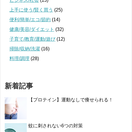
ビジネス/社会
(13)
上手に使う/賢く買う
(25)
便利/簡単/エコ/節約
(14)
健康/美容/ダイエット
(32)
子育て/教育/運動/遊び
(12)
掃除/収納/洗濯
(16)
料理/調理
(28)
新着記事
【プロテイン】運動なしで痩せられる！
蚊に刺されない6つの対策