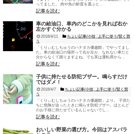
ってました。 肉や魚の鮮度を選ぶと...
記事を読む
車の給油口、車内のどこかを見れば右か
左かすぐ分かる
2018/4/11
ちょい記事/小技
,
上手に使う/賢く買
う
「くりぃむしちゅうのハナタカ優越館」でやってまし
た。車の給油口の場所って右か左か、なれない車だと
分からなくて困りますよね。でも実は運転席から...
記事を読む
子供に持たせる防犯ブザー。鳴らすだけ
ではダメ！
2018/4/7
ちょい記事/小技
,
上手に使う/賢く買
う
「くりぃむしちゅうのハナタカ優越館」より。 子供た
ちに危険が迫ったときに鳴らす防犯ブザー。ほとんど
のお子様に持たせているんじゃないでし...
記事を読む
おいしい野菜の選び方。今回はアスパラ