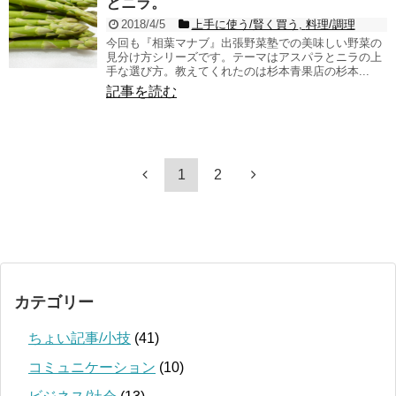
とニラ。
2018/4/5
上手に使う/賢く買う
,
料理/調理
今回も『相葉マナブ』出張野菜塾での美味しい野菜の
見分け方シリーズです。テーマはアスパラとニラの上
手な選び方。教えてくれたのは杉本青果店の杉本...
記事を読む
1
2
カテゴリー
ちょい記事/小技
(41)
コミュニケーション
(10)