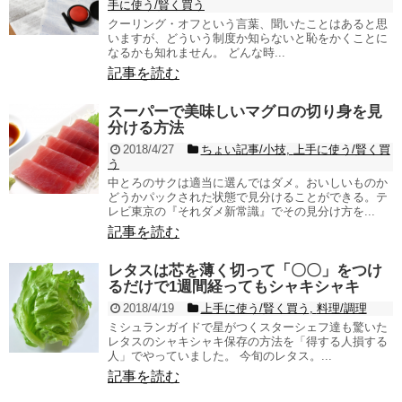
手に使う/賢く買う
クーリング・オフという言葉、聞いたことはあると思
いますが、どういう制度か知らないと恥をかくことに
なるかも知れません。 どんな時...
記事を読む
スーパーで美味しいマグロの切り身を見
分ける方法
2018/4/27
ちょい記事/小技
,
上手に使う/賢く買
う
中とろのサクは適当に選んではダメ。おいしいものか
どうかパックされた状態で見分けることができる。テ
レビ東京の『それダメ新常識』でその見分け方を...
記事を読む
レタスは芯を薄く切って「〇〇」をつけ
るだけで1週間経ってもシャキシャキ
2018/4/19
上手に使う/賢く買う
,
料理/調理
ミシュランガイドで星がつくスターシェフ達も驚いた
レタスのシャキシャキ保存の方法を「得する人損する
人」でやっていました。 今旬のレタス。...
記事を読む