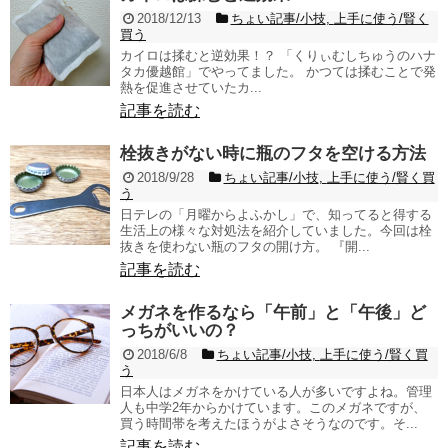
2018/12/13
ちょい記事/小技
,
上手に使う/賢く
買う
カイロは揉むと逆効果！？ 「くりぃむしちゅうのハナ
タカ優越館」でやってました。 かつては揉むことで発
熱を促進させていたカ...
記事を読む
栓抜きがない時に瓶のフタを空ける方法
2018/9/28
ちょい記事/小技
,
上手に使う/賢く買
う
日テレの「月曜からよふかし」で、知ってると得する
生活上の様々な対処法を紹介していました。今回は栓
抜きを使わない瓶のフタの開け方。 『開...
記事を読む
メガネを作るなら「午前」と「午後」ど
っちがいいの？
2018/6/8
ちょい記事/小技
,
上手に使う/賢く買
う
日本人はメガネをかけている人が多いですよね。管理
人も中学2年からかけています。このメガネですが、
買う時間帯を考えたほうがよさそうなのです。そ...
記事を読む