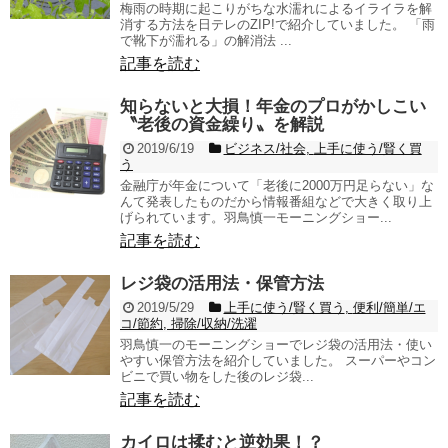
梅雨の時期に起こりがちな水濡れによるイライラを解
消する方法を日テレのZIP!で紹介していました。 「雨
で靴下が濡れる」の解消法 ...
記事を読む
知らないと大損！年金のプロがかしこい
〝老後の資金繰り〟を解説
2019/6/19
ビジネス/社会
,
上手に使う/賢く買
う
金融庁が年金について「老後に2000万円足らない」な
んて発表したものだから情報番組などで大きく取り上
げられています。羽鳥慎一モーニングショー...
記事を読む
レジ袋の活用法・保管方法
2019/5/29
上手に使う/賢く買う
,
便利/簡単/エ
コ/節約
,
掃除/収納/洗濯
羽鳥慎一のモーニングショーでレジ袋の活用法・使い
やすい保管方法を紹介していました。 スーパーやコン
ビニで買い物をした後のレジ袋...
記事を読む
カイロは揉むと逆効果！？