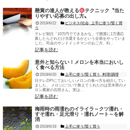
懸賞の達人が教える
テクニック〝当た
りやすい応募の出し方〟
2019/6/22
ビジネス/社会
,
上手に使う/賢く買
う
テレビ朝日「10万円でできるかな」で懸賞に1万通応
募したらどれだけ当選するかという企画をやっていま
した。司会のサンドイッチマンのお二方、Ki...
記事を読む
意外と知らない！メロンを本当においし
く食べる方法
2019/6/20
上手に使う/賢く買う
,
料理/調理
日テレZIP!にておいしいメロンの食べ方を紹介してい
ました。 メロンについて教えてくれたのは茨木県のメ
ロン農家の石田さん。実は...
記事を読む
梅雨時の雨濡れのイライラ～クツ濡れ・
すそ濡れ・足元滑り・濡れノート～を解
消
2019/6/19
上手に使う/賢く買う