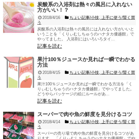
炭酸系の入浴剤は熱々の風呂に入れない
方がいい！？
2018/4/16
ちょい記事/小技
,
上手に使う/賢く買
う
炭酸系の入浴剤は熱々の風呂には入れない方がいいと
いうことを「くりぃむしちゅうのハナタカ優越館」で
やってました。 入浴剤にはいろいろタイ...
記事を読む
果汁100％ジュースか見れば一瞬でわかる
方法
2018/4/15
ちょい記事/小技
,
上手に使う/賢く買
う
果汁100％ジュースか見れば一瞬でわかる方法を「く
りぃむしちゅうのハナタカ優越館」でやってました。
どうやらパッケージの絵にルールがあ...
記事を読む
スーパーで肉や魚の鮮度を見分けるコツ
2018/4/14
ちょい記事/小技
,
上手に使う/賢く買
う
スーパーの売り場で肉や魚の鮮度を見分けるコツがあ
ります。 「くりぃむしちゅうのハナタカ優越館」でや