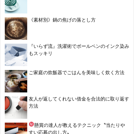
《素材別》鍋の焦げの落とし方
『いらず流』洗濯術でボールペンのインク染み
もスッキリ
ご家庭の炊飯器でごはんを美味しく炊く方法
友人が返してくれない借金を合法的に取り返す
方法
懸賞の達人が教える
テクニック〝当たりや
すい応募の出し方〟