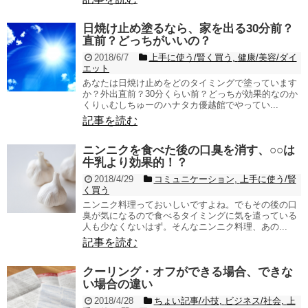
日焼け止め塗るなら、家を出る30分前？
直前？どっちがいいの？
2018/6/7
上手に使う/賢く買う
,
健康/美容/ダイ
エット
あなたは日焼け止めをどのタイミングで塗っています
か？外出直前？30分くらい前？どっちが効果的なのか
くりぃむしちゅーのハナタカ優越館でやってい...
記事を読む
ニンニクを食べた後の口臭を消す、○○は
牛乳より効果的！？
2018/4/29
コミュニケーション
,
上手に使う/賢
く買う
ニンニク料理っておいしいですよね。でもその後の口
臭が気になるので食べるタイミングに気を遣っている
人も少なくないはず。そんなニンニク料理、あの...
記事を読む
クーリング・オフができる場合、できな
い場合の違い
2018/4/28
ちょい記事/小技
,
ビジネス/社会
,
上