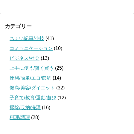
カテゴリー
ちょい記事/小技
(41)
コミュニケーション
(10)
ビジネス/社会
(13)
上手に使う/賢く買う
(25)
便利/簡単/エコ/節約
(14)
健康/美容/ダイエット
(32)
子育て/教育/運動/遊び
(12)
掃除/収納/洗濯
(16)
料理/調理
(28)