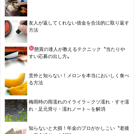
友人が返してくれない借金を合法的に取り返す
方法
懸賞の達人が教える
テクニック〝当たりや
すい応募の出し方〟
意外と知らない！メロンを本当においしく食べ
る方法
梅雨時の雨濡れのイライラ～クツ濡れ・すそ濡
れ・足元滑り・濡れノート～を解消
知らないと大損！年金のプロがかしこい〝老後