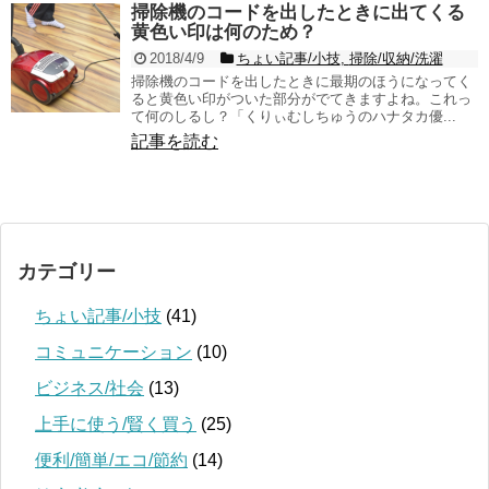
掃除機のコードを出したときに出てくる
黄色い印は何のため？
2018/4/9
ちょい記事/小技
,
掃除/収納/洗濯
掃除機のコードを出したときに最期のほうになってく
ると黄色い印がついた部分がでてきますよね。これっ
て何のしるし？「くりぃむしちゅうのハナタカ優...
記事を読む
カテゴリー
ちょい記事/小技
(41)
コミュニケーション
(10)
ビジネス/社会
(13)
上手に使う/賢く買う
(25)
便利/簡単/エコ/節約
(14)