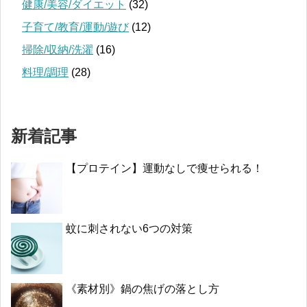
健康/美容/ダイエット
(32)
子育て/教育/運動/遊び
(12)
掃除/収納/洗濯
(16)
料理/調理
(28)
新着記事
【プロテイン】運動なしで痩せられる！
蚊に刺されない6つの対策
《素材別》鍋の焦げの落とし方