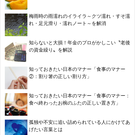
梅雨時の雨濡れのイライラ～クツ濡れ・すそ濡
れ・足元滑り・濡れノート～を解消
知らないと大損！年金のプロがかしこい〝老後
の資金繰り〟を解説
知っておきたい日本のマナー「食事のマナー
②：割り箸の正しい割り方」
知っておきたい日本のマナー「食事のマナー：
食べ終わったお椀のふたの正しい置き方」
孤独や不安に追い詰められている人にかけてあ
げたい言葉とは