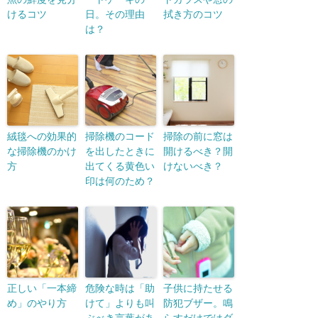
けるコツ
日。その理由
拭き方のコツ
は？
絨毯への効果的
掃除機のコード
掃除の前に窓は
な掃除機のかけ
を出したときに
開けるべき？開
方
出てくる黄色い
けないべき？
印は何のため？
正しい「一本締
危険な時は「助
子供に持たせる
め」のやり方
けて」よりも叫
防犯ブザー。鳴