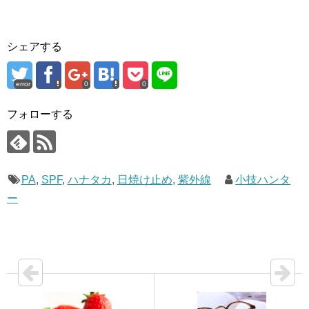
で
(
開
新
き
し
ま
い
す
ウ
)
ィ
シェアする
ン
ド
ウ
で
error
0
0
開
き
ま
フォローする
す
)
PA
,
SPF
,
ハナタカ
,
日焼け止め
,
紫外線
小技ハンタ
ー