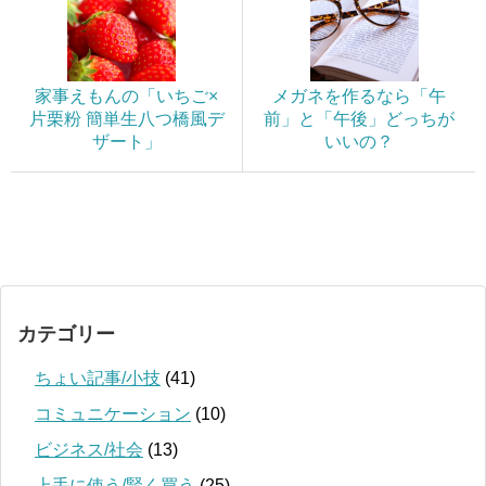
家事えもんの「いちご×
メガネを作るなら「午
片栗粉 簡単生八つ橋風デ
前」と「午後」どっちが
ザート」
いいの？
カテゴリー
ちょい記事/小技
(41)
コミュニケーション
(10)
ビジネス/社会
(13)
上手に使う/賢く買う
(25)