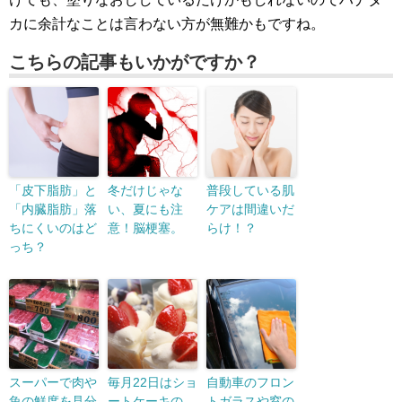
カに余計なことは言わない方が無難かもですね。
こちらの記事もいかがですか？
「皮下脂肪」と
冬だけじゃな
普段している肌
「内臓脂肪」落
い、夏にも注
ケアは間違いだ
ちにくいのはど
意！脳梗塞。
らけ！？
っち？
スーパーで肉や
毎月22日はショ
自動車のフロン
魚の鮮度を見分
ートケーキの
トガラスや窓の