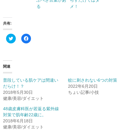
ぶべき言葉があ
らすだけではダ
る
メ！
共有:
ク
F
リ
a
ッ
c
ク
e
し
b
て
o
T
o
w
k
関連
i
で
t
共
t
有
普段している肌ケアは間違い
蚊に刺されない6つの対策
e
す
r
る
だらけ！？
2022年6月20日
で
に
2018年5月30日
ちょい記事/小技
共
は
有
ク
健康/美容/ダイエット
(
リ
新
ッ
し
ク
48歳皮膚科医が若返る紫外線
い
し
対策で肌年齢22歳に。
ウ
て
ィ
く
2018年6月18日
ン
だ
健康/美容/ダイエット
ド
さ
ウ
い