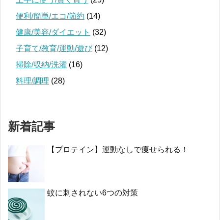
便利/簡単/エコ/節約
(14)
健康/美容/ダイエット
(32)
子育て/教育/運動/遊び
(12)
掃除/収納/洗濯
(16)
料理/調理
(28)
新着記事
【プロテイン】運動なしで痩せられる！
蚊に刺されない6つの対策