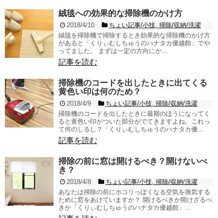
絨毯への効果的な掃除機のかけ方
2018/4/10
ちょい記事/小技
,
掃除/収納/洗濯
絨毯を掃除機で掃除するとき効果的な掃除機のかけ方
があると「くりぃむしちゅうのハナタカ優越館」でや
ってました。 まずは一定の方向にか...
記事を読む
掃除機のコードを出したときに出てくる
黄色い印は何のため？
2018/4/9
ちょい記事/小技
,
掃除/収納/洗濯
掃除機のコードを出したときに最期のほうになってく
ると黄色い印がついた部分がでてきますよね。これっ
て何のしるし？「くりぃむしちゅうのハナタカ優...
記事を読む
掃除の前に窓は開けるべき？開けないべ
き？
2018/4/8
ちょい記事/小技
,
掃除/収納/洗濯
あなたは掃除の前にホコリっぽくなる空気を換気する
ために窓をあけていますか？ 開けるべきか開けざるべ
きか「くりぃむしちゅうのハナタカ優越館」...