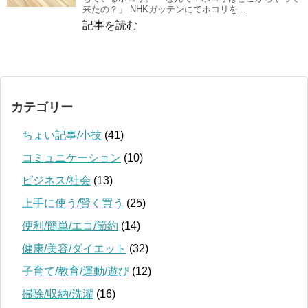
来たの？」 NHKガッテンにてホコリを...
記事を読む
カテゴリー
ちょい記事/小技
(41)
コミュニケーション
(10)
ビジネス/社会
(13)
上手に使う/賢く買う
(25)
便利/簡単/エコ/節約
(14)
健康/美容/ダイエット
(32)
子育て/教育/運動/遊び
(12)
掃除/収納/洗濯
(16)