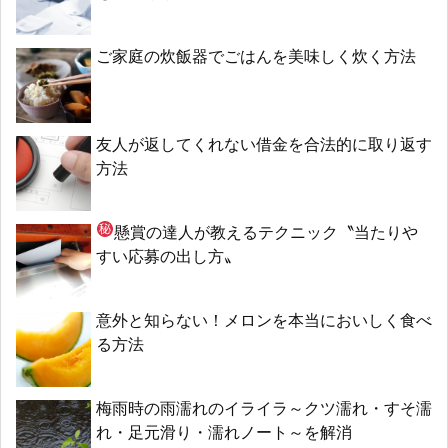
ご家庭の炊飯器でごはんを美味しく炊く方法
友人が返してくれない借金を合法的に取り返す
方法
懸賞の達人が教える
テクニック〝当たりや
すい応募の出し方〟
意外と知らない！メロンを本当においしく食べ
る方法
梅雨時の雨濡れのイライラ～クツ濡れ・すそ濡
れ・足元滑り・濡れノート～を解消