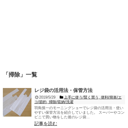
「
掃除
」
一覧
レジ袋の活用法・保管方法
2019/5/29
上手に使う/賢く買う
,
便利/簡単/エ
コ/節約
,
掃除/収納/洗濯
羽鳥慎一のモーニングショーでレジ袋の活用法・使い
やすい保管方法を紹介していました。 スーパーやコン
ビニで買い物をした後のレジ袋...
記事を読む