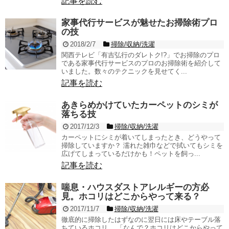
記事を読む
家事代行サービスが魅せたお掃除術プロ
の技
2018/2/7
掃除/収納/洗濯
関西テレビ「有吉弘行のダレトク!?」でお掃除のプロ
である家事代行サービスのプロのお掃除術を紹介して
いました。数々のテクニックを見せてく...
記事を読む
あきらめかけていたカーペットのシミが
落ちる技
2017/12/3
掃除/収納/洗濯
カーペットにシミが着いてしまったとき、どうやって
掃除していますか？ 濡れた雑巾などで拭いてもシミを
広げてしまっているだけかも！ペットを飼っ...
記事を読む
喘息・ハウスダストアレルギーの方必
見。ホコリはどこからやって来る？
2017/11/7
掃除/収納/洗濯
徹底的に掃除したはずなのに翌日には床やテーブル落
ちているホコリ。 「なんで？ホコリはどこからやって