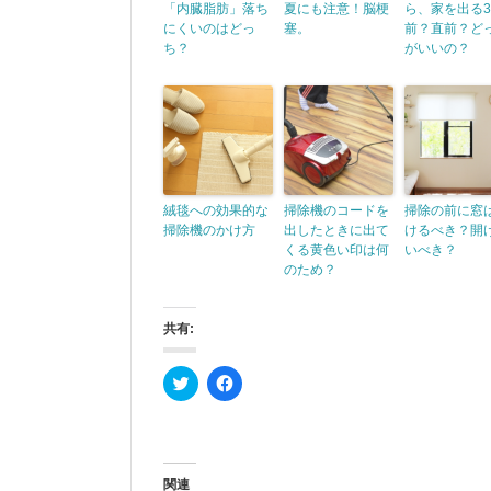
「内臓脂肪」落ち
夏にも注意！脳梗
ら、家を出る3
にくいのはどっ
塞。
前？直前？ど
ち？
がいいの？
絨毯への効果的な
掃除機のコードを
掃除の前に窓
掃除機のかけ方
出したときに出て
けるべき？開
くる黄色い印は何
いべき？
のため？
共有:
ク
F
リ
a
ッ
c
ク
e
し
b
て
o
T
o
w
k
関連