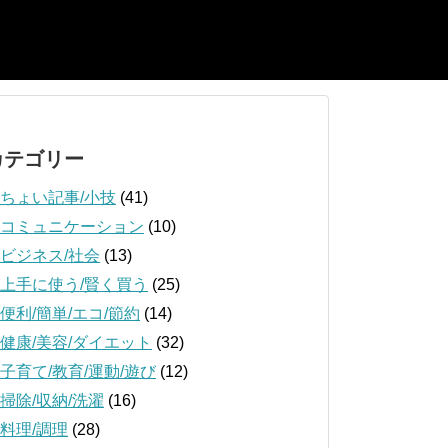
カテゴリー
ちょい記事/小技
(41)
コミュニケーション
(10)
ビジネス/社会
(13)
上手に使う/賢く買う
(25)
便利/簡単/エコ/節約
(14)
健康/美容/ダイエット
(32)
子育て/教育/運動/遊び
(12)
掃除/収納/洗濯
(16)
料理/調理
(28)