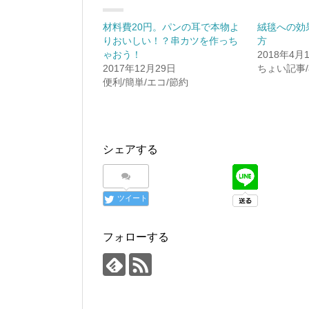
i
で
t
共
t
有
材料費20円。パンの耳で本物よ
絨毯への効
e
す
r
る
りおいしい！？串カツを作っち
方
で
に
ゃおう！
2018年4月
共
は
有
ク
2017年12月29日
ちょい記事
(
リ
便利/簡単/エコ/節約
新
ッ
し
ク
い
し
ウ
て
ィ
く
ン
だ
ド
さ
ウ
い
シェアする
で
(
開
新
き
し
ま
い
す
ウ
ツイート
)
ィ
ン
ド
ウ
で
フォローする
開
き
ま
す
)