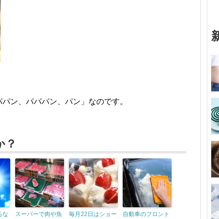
パパン、パパパン、パン」なのです。
か？
るな
スーパーで肉や魚
毎月22日はショー
自動車のフロント