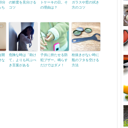
0分
の鮮度を見分ける
トケーキの日。そ
ガラスや窓の拭き
っち
コツ
の理由は？
方のコツ
は開
危険な時は「助け
子供に持たせる防
栓抜きがない時に
けな
て」よりも叫ぶべ
犯ブザー。鳴らす
瓶のフタを空ける
き言葉がある
だけではダメ！
方法