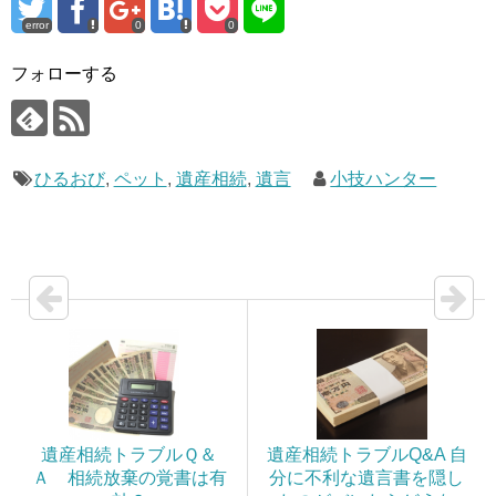
開
き
error
0
0
ま
す
)
フォローする
ひるおび
,
ペット
,
遺産相続
,
遺言
小技ハンター
遺産相続トラブルＱ＆
遺産相続トラブルQ&A 自
Ａ 相続放棄の覚書は有
分に不利な遺言書を隠し