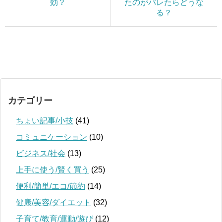
効？
たのがバレたらどうな
る？
カテゴリー
ちょい記事/小技
(41)
コミュニケーション
(10)
ビジネス/社会
(13)
上手に使う/賢く買う
(25)
便利/簡単/エコ/節約
(14)
健康/美容/ダイエット
(32)
子育て/教育/運動/遊び
(12)