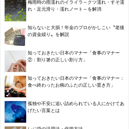
梅雨時の雨濡れのイライラ～クツ濡れ・すそ濡
れ・足元滑り・濡れノート～を解消
知らないと大損！年金のプロがかしこい〝老後
の資金繰り〟を解説
知っておきたい日本のマナー「食事のマナー
②：割り箸の正しい割り方」
知っておきたい日本のマナー「食事のマナー：
食べ終わったお椀のふたの正しい置き方」
孤独や不安に追い詰められている人にかけてあ
げたい言葉とは
レジ袋の活用法・保管方法