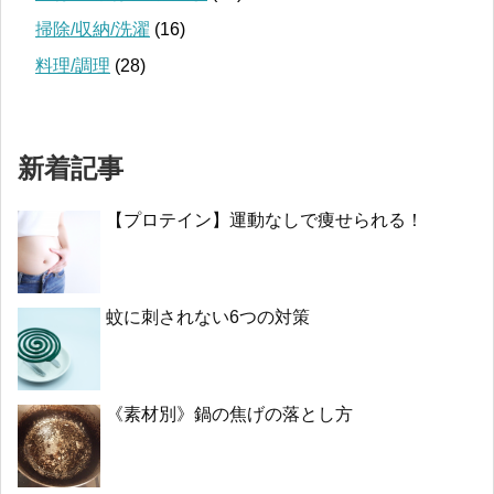
掃除/収納/洗濯
(16)
料理/調理
(28)
新着記事
【プロテイン】運動なしで痩せられる！
蚊に刺されない6つの対策
《素材別》鍋の焦げの落とし方