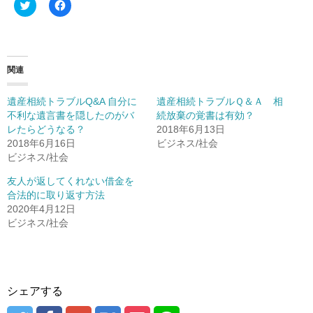
ク
F
リ
a
ッ
c
ク
e
し
b
て
o
T
o
w
k
関連
i
で
t
共
t
有
遺産相続トラブルQ&A 自分に
遺産相続トラブルＱ＆Ａ 相
e
す
r
る
不利な遺言書を隠したのがバ
続放棄の覚書は有効？
で
に
レたらどうなる？
2018年6月13日
共
は
有
ク
2018年6月16日
ビジネス/社会
(
リ
ビジネス/社会
新
ッ
し
ク
い
し
友人が返してくれない借金を
ウ
て
ィ
く
合法的に取り返す方法
ン
だ
2020年4月12日
ド
さ
ウ
い
ビジネス/社会
で
(
開
新
き
し
ま
い
す
ウ
)
ィ
ン
シェアする
ド
ウ
で