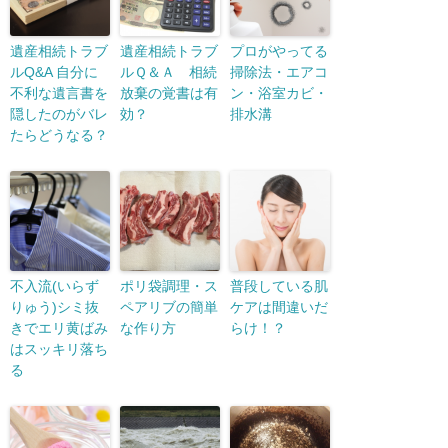
遺産相続トラブ
遺産相続トラブ
プロがやってる
ルQ&A 自分に
ルＱ＆Ａ 相続
掃除法・エアコ
不利な遺言書を
放棄の覚書は有
ン・浴室カビ・
隠したのがバレ
効？
排水溝
たらどうなる？
不入流(いらず
ポリ袋調理・ス
普段している肌
りゅう)シミ抜
ペアリブの簡単
ケアは間違いだ
きでエリ黄ばみ
な作り方
らけ！？
はスッキリ落ち
る