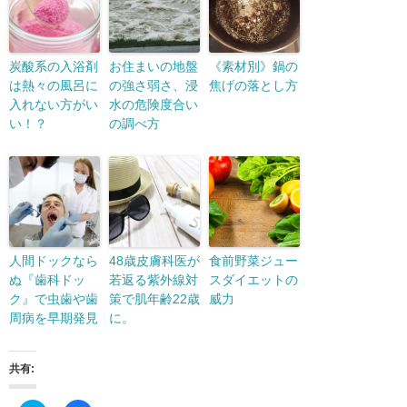
炭酸系の入浴剤
お住まいの地盤
《素材別》鍋の
は熱々の風呂に
の強さ弱さ、浸
焦げの落とし方
入れない方がい
水の危険度合い
い！？
の調べ方
人間ドックなら
48歳皮膚科医が
食前野菜ジュー
ぬ『歯科ドッ
若返る紫外線対
スダイエットの
ク』で虫歯や歯
策で肌年齢22歳
威力
周病を早期発見
に。
共有: