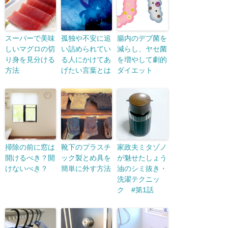
スーパーで美味
孤独や不安に追
腸内のデブ菌を
しいマグロの切
い詰められてい
減らし、ヤセ菌
り身を見分ける
る人にかけてあ
を増やして劇的
方法
げたい言葉とは
ダイエット
掃除の前に窓は
靴下のプラスチ
家政夫ミタゾノ
開けるべき？開
ック製とめ具を
が魅せたしょう
けないべき？
簡単に外す方法
油のシミ抜き・
洗濯テクニッ
ク #第1話