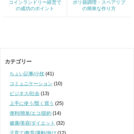
コインランドリー経営で
ポリ袋調理・スペアリブ
の成功のポイント
の簡単な作り方
カテゴリー
ちょい記事/小技
(41)
コミュニケーション
(10)
ビジネス/社会
(13)
上手に使う/賢く買う
(25)
便利/簡単/エコ/節約
(14)
健康/美容/ダイエット
(32)
子育て/教育/運動/遊び
(12)