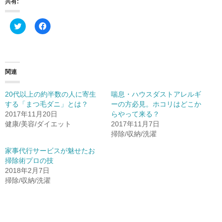
共有:
ク
F
リ
a
ッ
c
ク
e
し
b
て
o
T
o
w
k
関連
i
で
t
共
t
有
20代以上の約半数の人に寄生
喘息・ハウスダストアレルギ
e
す
r
る
する「まつ毛ダニ」とは？
ーの方必見。ホコリはどこか
で
に
2017年11月20日
らやって来る？
共
は
有
ク
健康/美容/ダイエット
2017年11月7日
(
リ
新
ッ
掃除/収納/洗濯
し
ク
い
し
家事代行サービスが魅せたお
ウ
て
ィ
く
掃除術プロの技
ン
だ
2018年2月7日
ド
さ
ウ
い
掃除/収納/洗濯
で
(
開
新
き
し
ま
い
す
ウ
)
ィ