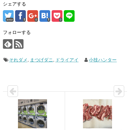
ン
シェアする
ド
ウ
で
開
き
error
0
0
ま
す
)
フォローする
それダメ
,
まつげダニ
,
ドライアイ
小技ハンター