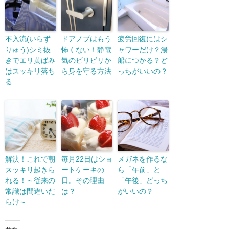
不入流(いらず
ドアノブはもう
疲労回復にはシ
りゅう)シミ抜
怖くない！静電
ャワーだけ？湯
きでエリ黄ばみ
気のビリビリか
船につかる？ど
はスッキリ落ち
ら身を守る方法
っちがいいの？
る
解決！これで朝
毎月22日はショ
メガネを作るな
スッキリ起きら
ートケーキの
ら「午前」と
れる！～従来の
日。その理由
「午後」どっち
常識は間違いだ
は？
がいいの？
らけ～