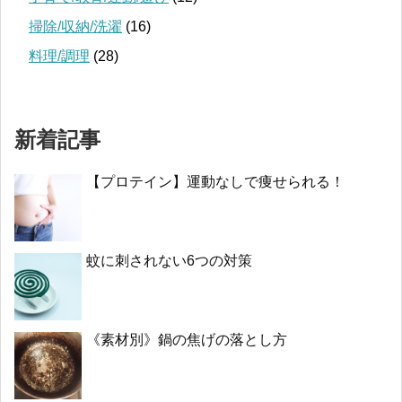
掃除/収納/洗濯
(16)
料理/調理
(28)
新着記事
【プロテイン】運動なしで痩せられる！
蚊に刺されない6つの対策
《素材別》鍋の焦げの落とし方